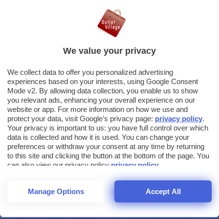
Outlet in Lazio
We value your privacy
Adidas
•
Alberto Guardiani
•
Alcott
•
Amina Rubinacci
•
We collect data to offer you personalized advertising
Antony Morato
•
Asics
•
Baldinini
•
Bialetti Industrie
•
experiences based on your interests, using Google Consent
Blumarine
•
Boggi Milano
•
Borbonese
•
Bose
•
Bottega del
Mode v2. By allowing data collection, you enable us to show
Sarto
•
Bottega Verde
•
Brooks Brothers
•
Burberry
•
you relevant ads, enhancing your overall experience on our
website or app. For more information on how we use and
Burberry Women
•
Caleffi
•
Calzedonia
•
Camper
•
Caractère
protect your data, visit Google’s privacy page:
privacy policy
.
•
Carlo Pazolini
•
Carpisa
•
CC - Elisabetta Franchi
•
Ck Jeans
•
Your privacy is important to us: you have full control over which
Ck Underwear
•
Class
•
Coach
•
Colmar
•
Converse
•
data is collected and how it is used. You can change your
preferences or withdraw your consent at any time by returning
Corneliani
•
Corso Roma
•
Crocs
•
David Mayer Naman
•
to this site and clicking the button at the bottom of the page. You
David Saddler
•
Desigual
•
Désirée
•
Diesel
•
Diesel Kids
•
can also view our privacy policy
privacy policy
.
Dsquared
•
Elena Mirò
•
Eredi Pisanò
•
Ermenegildo Zegna
•
Etro
•
Falconeri
•
Flavio Castellani
•
Fossil
•
Fratelli Rossetti
•
Manage Options
Accept All
Punti vendita
Tipologie prodotto
Novità e promozioni
Furla
•
Gallo
•
Gap
•
Gap Kids
•
Gas
•
Geox
•
Guess
•
Guess
Accessories
•
Guess Kids
•
Gutteridge
•
Harmont & Blaine
•