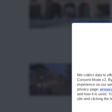
We collect data to of
Consent Mode v2. By a
experience on our web
privacy page:
privac
and how it is used. Y
site and clicking the