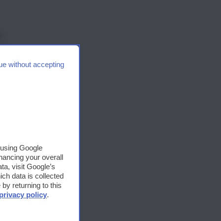
o
ido
rezzo,
ue without accepting
a
Share
e,
, using Google
hancing your overall
a, visit Google’s
ich data is collected
by returning to this
ale
privacy policy
.
Bari,
.