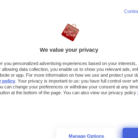
Sorge in uno dei contesti più suggestivi della pianura veneta, lungo
Contin
corso del fiume Piave e a due passi dalla più grande laguna del
mediterraneo.
Castel Romano Designer Outlet Villag
We value your privacy
LAZIO
ROMA
fer you personalized advertising experiences based on your interests
llowing data collection, you enable us to show you relevant ads, en
L’Outlet Village Castel Romano è uno degli outlet più visitati del L
site or app. For more information on how we use and protect your dat
ed è considerato il Tempio Romano dello Shopping. A metà strada
y policy
. Your privacy is important to us: you have full control over wh
centri di Castel Porziano e Pomezia, Castel Romano si trova nel 
ou can change your preferences or withdraw your consent at any time 
 button at the bottom of the page. You can also view our privacy policy
dell’Agro Pontino, a 25 km dal centro di Roma e poco distante dal
Costa Tirrenica.
Barberino Designer Outlet Village,
Barberino del Mugello
Manage Options