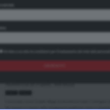
OGNOME
Serravalle Designer Outlet Village,
Alessandria
ALESSANDRIA
PIEMONTE
MAIL
Noto come l’Outlet Village Serravalle, questo Designer Outlet è u
grande villaggio dello shopping nei pressi di Serravalle Scrivia. Sor
le pendici dell’Appennino Ligure e l’inizio della pianura padana, i
nelle Colline dei Gavi. Situato in provincia di Alessandria, è facilme
Ho letto e accetto le condizioni per il trattamento dei miei dati personal
raggiungibile anche da Genova.
Noventa di Piave Designer Outlet,
Noventa di Piave, Venezia
VENETO
VENEZIA
Conosciuto come l’Outlet Village di Noventa di Piave, il Designer 
del Veneto è il centro dello shopping di qualità più vicino a Venezia