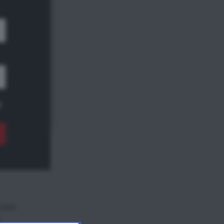
n
ge tra
mmerso
nte
i
Share
Outlet
.