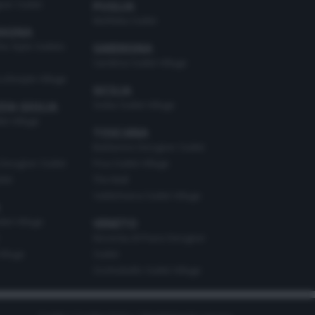
ner Outlet
PUGLIA
Molfetta Outlet
MAGNA
he Style Outlets
SARDEGNA
Sardinia Outlet Village
Lifestyle Village
SICILIA
Sicilia Outlet Village
ZIA GIULIA
t Village
TOSCANA
Barberino Designer Outlet
Designer Outlet
Pisa Outlet Village
let
The Mall
Valdichiana Outlet Village
let Village
VENETO
Noventa di Piave Designer
illage
Outlet
Occhiobello Outlet Village