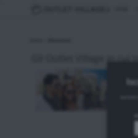
OUTLET-VILLAGE
.it
HOME
>
Home
Blumarine
Gli Outlet Village in cui t
Isc
Iscrivit
N