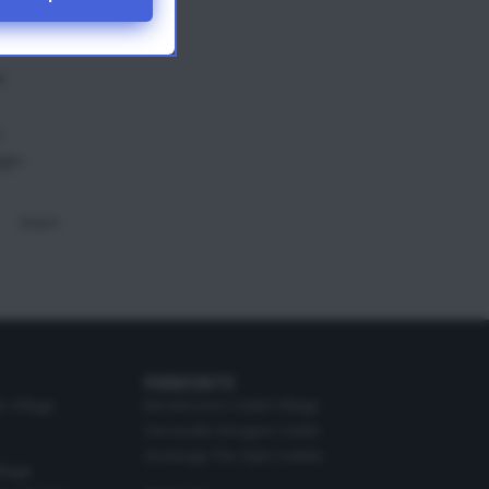
a
o
ggio
Share
PIEMONTE
o Village
Mondovicino Outlet Village
Serravalle Designer Outlet
Vicolungo The Style Outlets
illage