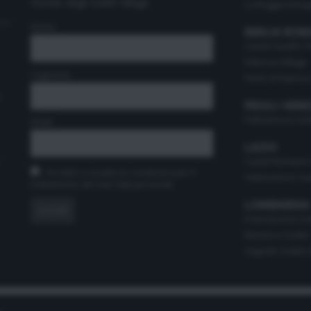
mondo degli Outlet Village.
La Reggia Desig
Nome
EMILIA RO
Castel Guelfo T
Fidenza Village
Cognome
Perle di Faenza 
t
FRIULI-VENE
Palmanova Outle
Email
LAZIO
Castel Romano 
Ho letto e accetto le condizioni per il
Valmontone Out
trattamento dei miei dati personali
LOMBARDIA
Franciacorta Out
Mantova Outlet
Segrate Outlet V