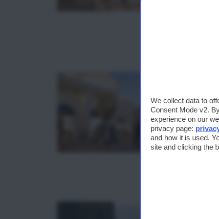
We collect data to of
Consent Mode v2. By a
experience on our web
privacy page:
privac
and how it is used. Y
site and clicking the