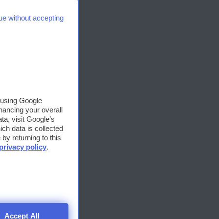
 il
ue without accepting
Share
e
, using Google
hancing your overall
azio
a, visit Google’s
 tra i
ich data is collected
cuore
by returning to this
privacy policy
.
la
Share
Accept All