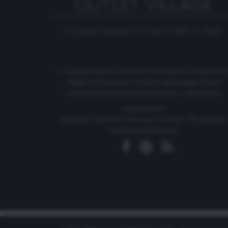
La guida completa ai Centri Outlet in Italia
Si consiglia sempre di verificare direttamente con gli Outle
Village le informazioni, lo staff di outlet-village.it non è
responsabile di eventuali imprecisioni o cambiamenti.
Seguici tramite
Facebook
|
Rss Feed
|
Sitemap
|
Press kit
|
Siti consigliati
Inviaci una segnalazione