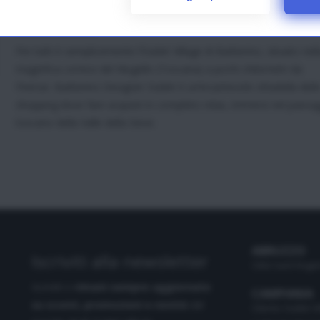
FIRENZE
TOSCANA
Per tutti è semplicemente l’Outlet Village di Barberino, situato nell
magnifica cornice del Mugello (Toscana) a pochi chilometri da
Firenze. Barberino Designer Outlet è un’incantevole cittadella dell
shopping dove fare acquisti in completo relax, immersi nel paesa
toscano della Valle della Sieve.
ABRUZZO
Iscriviti alla newsletter
Città Sant'Angel
Iscriviti e
rimani sempre aggiornato
CAMPANIA
su sconti, promozioni e novità
dal
Cilento Outlet V