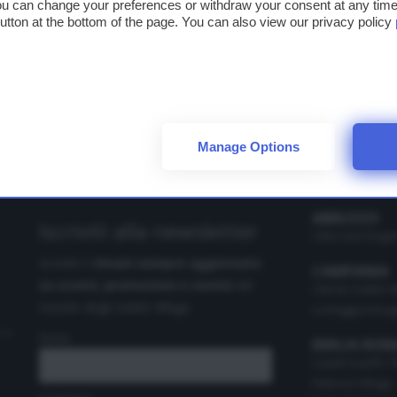
ou can change your preferences or withdraw your consent at any time 
centri di Castel Porziano e Pomezia, Castel Romano si trova nel 
 button at the bottom of the page. You can also view our privacy policy
dell’Agro Pontino, a 25 km dal centro di Roma e poco distante dal
Costa Tirrenica.
Manage Options
ABRUZZO
Iscriviti alla newsletter
Città Sant'Angel
Iscriviti e
rimani sempre aggiornato
CAMPANIA
su sconti, promozioni e novità
dal
Cilento Outlet V
mondo degli Outlet Village.
La Reggia Desig
Nome
EMILIA RO
Castel Guelfo T
Fidenza Village