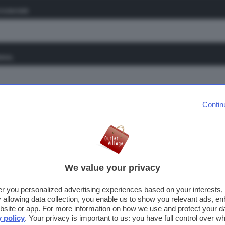
OGNOME
Castel Guelfo The Style Outlet Village,
Bologna
MAIL
BOLOGNA
EMILIA ROMAGNA
L’Outlet Village di Castel Guelfo è una rinomata city dello shoppin
sorge alle porte di Bologna. Situato nel cuore della Romagna e
facilmente raggiungibile dall’Autostrada Adriatica, il CastelGuelfo 
Contin
Ho letto e accetto le condizioni per il trattamento dei miei dati personal
Style Outlets è un facile punto d’accesso per le città di Imola, Fae
Forlì, Ravenna.
We value your privacy
Castel Romano Designer Outlet Villag
fer you personalized advertising experiences based on your interests
LAZIO
ROMA
llowing data collection, you enable us to show you relevant ads, en
L’Outlet Village Castel Romano è uno degli outlet più visitati del L
site or app. For more information on how we use and protect your dat
y policy
. Your privacy is important to us: you have full control over wh
ed è considerato il Tempio Romano dello Shopping. A metà strada