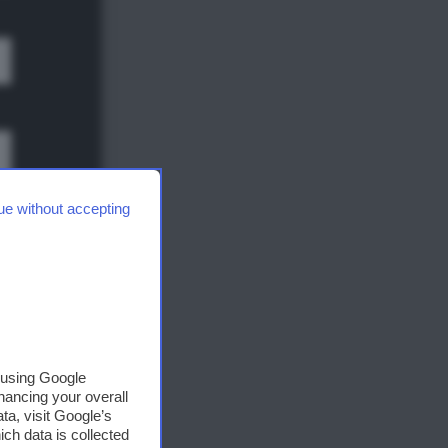
g che
The
ue without accepting
i
nza,
Share
e
, using Google
hancing your overall
azio
a, visit Google’s
ich data is collected
 tra i