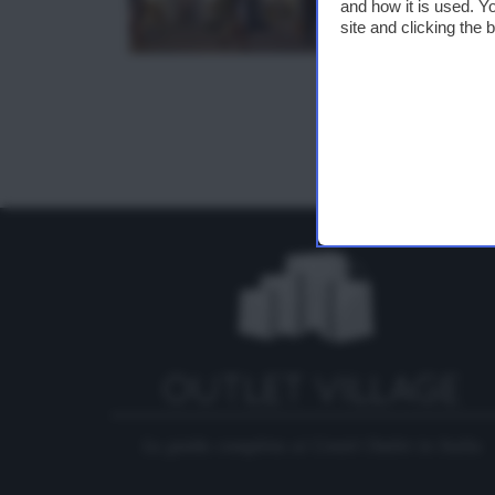
and how it is used. Y
site and clicking the
La guida completa ai Centri Outlet in Italia