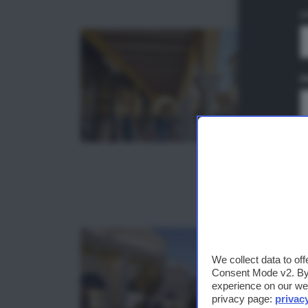
C
E
We collect data to of
Consent Mode v2. By a
experience on our web
privacy page:
privac