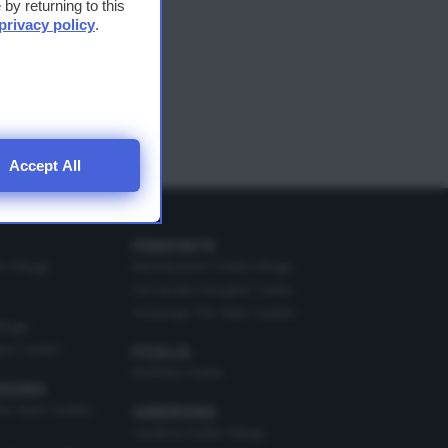
by returning to this
cuore
privacy policy
.
la
Share
Accept All
PIEMONTE
o Village
Mondovicino Outlet Village
Serravalle Designer Outlet
Vicolungo The Style Outlets
illage
ner Outlet
PUGLIA
Molfetta Outlet
MAGNA
he Style Outlets
SARDEGNA
Sardinia Outlet Village