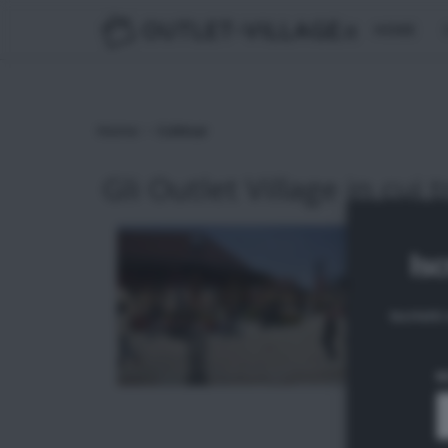
OUTLET-VILLAGE
.it
HOME
>
Home
Colmar
Gli Outlet Village in cui t
Isc
Iscrivit
N