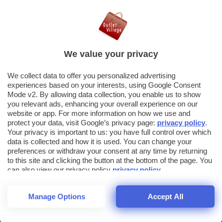
We value your privacy
Castel Romano Designer Outlet
We collect data to offer you personalized advertising
Village
experiences based on your interests, using Google Consent
Mode v2. By allowing data collection, you enable us to show
LAZIO
ROMA
you relevant ads, enhancing your overall experience on our
website or app. For more information on how we use and
L’Outlet Village Castel Romano è uno degli outlet più visitati
protect your data, visit Google’s privacy page:
privacy policy
.
del Lazio ed è considerato il Tempio Romano dello
Your privacy is important to us: you have full control over which
data is collected and how it is used. You can change your
Shopping. A metà strada tra i centri di Castel Porziano e
preferences or withdraw your consent at any time by returning
Pomezia, Castel Romano si trova nel cuore dell’Agro
to this site and clicking the button at the bottom of the page. You
Pontino, a 25 km dal centro di Roma e poco distante dalla
can also view our privacy policy
privacy policy
.
Costa Tirrenica.
Manage Options
Accept All
Share