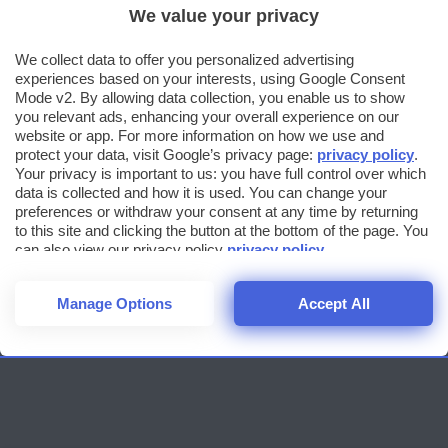
We value your privacy
Castel Romano Designer Outlet
Village
We collect data to offer you personalized advertising
experiences based on your interests, using Google Consent
LAZIO
ROMA
Mode v2. By allowing data collection, you enable us to show
you relevant ads, enhancing your overall experience on our
L’Outlet Village Castel Romano è uno degli outlet più visitati
website or app. For more information on how we use and
protect your data, visit Google’s privacy page:
privacy policy
.
del Lazio ed è considerato il Tempio Romano dello
Your privacy is important to us: you have full control over which
Shopping. A metà strada tra i centri di Castel Porziano e
data is collected and how it is used. You can change your
Pomezia, Castel Romano si trova nel cuore dell’Agro
preferences or withdraw your consent at any time by returning
Pontino, a 25 km dal centro di Roma e poco distante dalla
to this site and clicking the button at the bottom of the page. You
can also view our privacy policy
privacy policy
.
Costa Tirrenica.
Manage Options
Accept All
Share