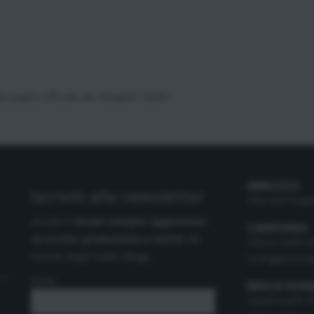
la pagina ufficiale dei Designer Outlet.
ABRUZZO
Iscriviti alla newsletter
Città Sant'Angel
Iscriviti e
rimani sempre aggiornato
CAMPANIA
su sconti, promozioni e novità
dal
Cilento Outlet V
mondo degli Outlet Village.
La Reggia Desig
Nome
EMILIA RO
Castel Guelfo T