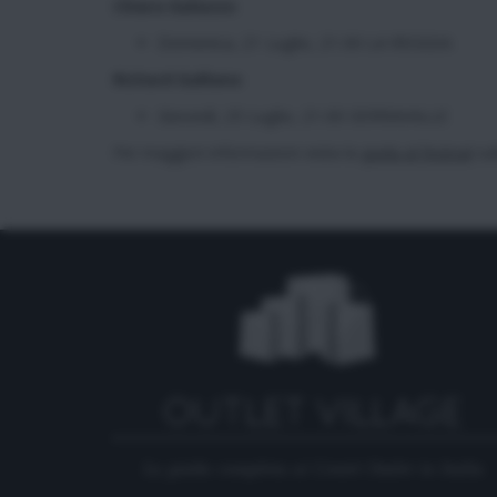
Chiara Galiazzo
Domenica, 21 Luglio, 21.00 LA REGGIA
Richard Galliano
Giovedì, 25 Luglio, 21.00 SERRAVALLE
Per maggiori informazioni visita la
guida al festival
sul
La guida completa ai Centri Outlet in Italia