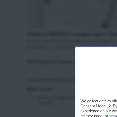
Concerti GRATUITI e negozi aperti fi
Music Festival dei McArthurGlen Designer 
propone un cast eccezionale con molti artis
Dal 24 luglio al 14 agosto
, gli Outlet McArthurGlen 
Tra gli appuntamento più interessanti in calendario, 
Malika Ayane
Sabato, 27 luglio,21:00, NOVENTA
We collect data to of
DI PIAVE
Consent Mode v2. By a
experience on our web
privacy page:
privac