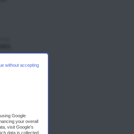
ummer
RDS,
ue without accepting
, using Google
hancing your overall
a, visit Google’s
ich data is collected