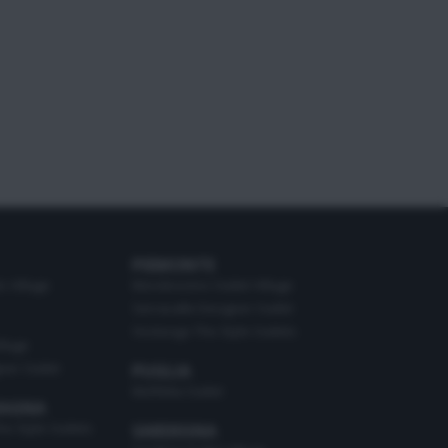
PIEMONTE
o Village
Mondovicino Outlet Village
Serravalle Designer Outlet
Vicolungo The Style Outlets
illage
ner Outlet
PUGLIA
Molfetta Outlet
MAGNA
he Style Outlets
SARDEGNA