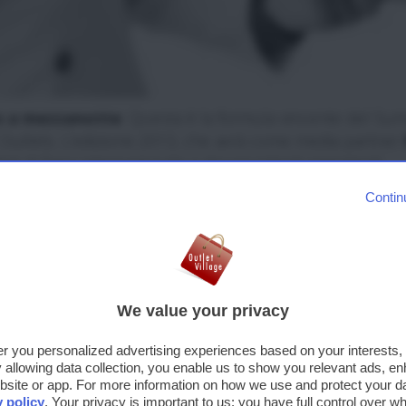
no a mezzanotte
. Questa è la formula vincente del S
Outlets. L’edizione 2013, che avrà come media partner
ti di fama internazionale e giovani talenti emergenti.
Contin
vi invitano all’edizione 2013 del Summer Music Festival.
segnaliamo:
We value your privacy
fer you personalized advertising experiences based on your interests
llowing data collection, you enable us to show you relevant ads, en
site or app. For more information on how we use and protect your dat
y policy
. Your privacy is important to us: you have full control over wh