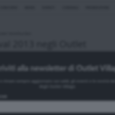
CONCORSI
NEWS
EVENTI
CONSIGLI
PROMOZIONI
utlet McArthurGlen
al 2013 negli Outlet
riviti alla newsletter di Outlet Vill
i e rimani sempre aggiornato sui saldi, gli eventi e le novità 
degli Outlet Village.
OME