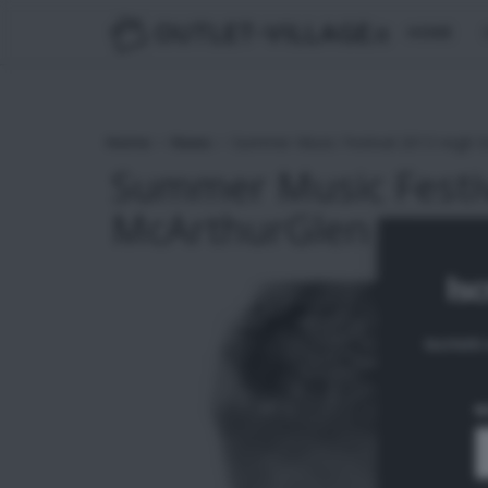
OUTLET-VILLAGE
.it
HOME
>
>
Home
News
Summer Music Festival 2013 negli O
Summer Music Festiv
McArthurGlen
Isc
Iscrivit
N