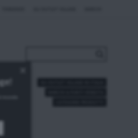
TENDENZE
GLI OUTLET VILLAGE
MARCHI
×
age!
GLI OUTLET VILLAGE IN ITALIA
MARCHI & PUNTI VENDITA
dal mondo
CATEGORIE PRODOTTI