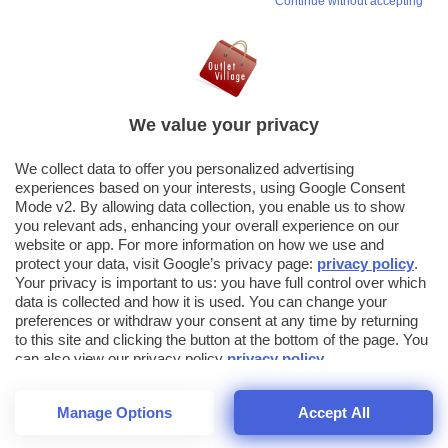
Continue without accepting
Si consiglia sempre di verificare direttamente con gli Outlet Village le
informazioni, lo staff di outlet-village.it non è responsabile di eventuali
We value your privacy
imprecisioni o cambiamenti.
Seguici tramite
We collect data to offer you personalized advertising
Facebook
|
Rss Feed
|
Sitemap
|
Press kit
|
Siti consigliati
Inviaci una
experiences based on your interests, using Google Consent
segnalazione
Mode v2. By allowing data collection, you enable us to show
you relevant ads, enhancing your overall experience on our
website or app. For more information on how we use and
protect your data, visit Google’s privacy page:
privacy policy
.
Iscriviti alla newsletter
Your privacy is important to us: you have full control over which
data is collected and how it is used. You can change your
Iscriviti e
rimani sempre aggiornato su sconti, promozioni
preferences or withdraw your consent at any time by returning
e novità
dal mondo degli Outlet Village.
to this site and clicking the button at the bottom of the page. You
can also view our privacy policy
privacy policy
.
Nome
Manage Options
Accept All
Cognome