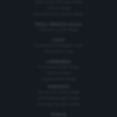
Castel Guelfo The Style Outlets
Fidenza Village
Perle di Faenza Lifestyle Village
FRIULI-VENEZIA GIULIA
Palmanova Outlet Village
LAZIO
Castel Romano Designer Outlet
Valmontone Outlet
LOMBARDIA
Franciacorta Outlet Village
Mantova Outlet
Segrate Outlet Village
PIEMONTE
Mondovicino Outlet Village
Serravalle Designer Outlet
Vicolungo The Style Outlets
PUGLIA