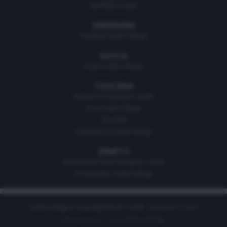
Molfetta Outlet
SARDEGNA
Sardinia Outlet Village
SICILIA
Sicilia Outlet Village
TOSCANA
Barberino Designer Outlet
Pisa Outlet Village
The Mall
Valdichiana Outlet Village
VENETO
Noventa di Piave Designer Outlet
Occhiobello Outlet Village
outlet-village.it Copyright © 2011-2026 - Versione 1.2.0.0