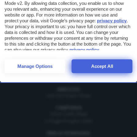
Mode v2. By allowing data collection, you enable us to show
you relevant ads, enhancing your overall experience on our
website or app. For more information on how we use and
Cognome
protect your data, visit Google’s privacy page:
privacy policy
.
Your privacy is important to us: you have full control over which
data is collected and how it is used. You can change your
Email
preferences or withdraw your consent at any time by returning
to this site and clicking the button at the bottom of the page. You
can also view our privacy policy
privacy policy
.
Ho letto e accetto le condizioni per il trattamento dei miei dati
personali
Manage Options
Accept All
ABRUZZO
Città Sant'Angelo Village
CAMPANIA
Cilento Outlet Village
La Reggia Designer Outlet
EMILIA ROMAGNA