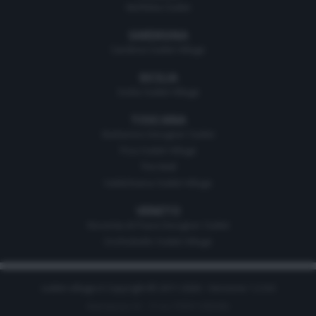
Molfetta Outlet
SARDEGNA
Sardinia Outlet Village
SICILIA
Sicilia Outlet Village
TOSCANA
Barberino Designer Outlet
Pisa Outlet Village
The Mall
Valdichiana Outlet Village
VENETO
Noventa di Piave Designer Outlet
Occhiobello Outlet Village
outlet-village.it Copyright © 2011-2026 - Versione 1.2.0.0