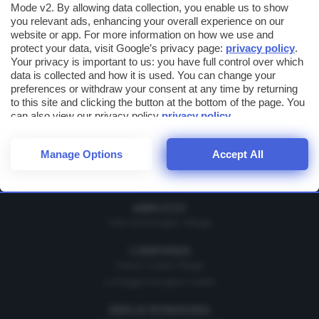
Mode v2. By allowing data collection, you enable us to show
you relevant ads, enhancing your overall experience on our
website or app. For more information on how we use and
Cognome
protect your data, visit Google’s privacy page:
privacy policy
.
Your privacy is important to us: you have full control over which
data is collected and how it is used. You can change your
Email
preferences or withdraw your consent at any time by returning
to this site and clicking the button at the bottom of the page. You
can also view our privacy policy
privacy policy
.
Ho letto e accetto le condizioni per il trattamento dei miei dati
personali
Manage Options
Accept All
ABRUZZO
Città Sant'Angelo Village
CAMPANIA
Cilento Outlet Village
La Reggia Designer Outlet
EMILIA ROMAGNA