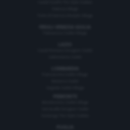
Castel Guelfo The Style Outlets
Fidenza Village
Perle di Faenza Lifestyle Village
FRIULI-VENEZIA GIULIA
Palmanova Outlet Village
LAZIO
Castel Romano Designer Outlet
Valmontone Outlet
LOMBARDIA
Franciacorta Outlet Village
Mantova Outlet
Segrate Outlet Village
PIEMONTE
Mondovicino Outlet Village
Serravalle Designer Outlet
Vicolungo The Style Outlets
PUGLIA