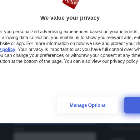
OGNOME
We value your privacy
fer you personalized advertising experiences based on your interests
MAIL
llowing data collection, you enable us to show you relevant ads, en
ABRUZZO
site or app. For more information on how we use and protect your dat
Iscriviti alla newsletter
y policy
. Your privacy is important to us: you have full control over wh
Città Sant'Angel
ou can change your preferences or withdraw your consent at any time 
Iscriviti e
rimani sempre aggiornato
 button at the bottom of the page. You can also view our privacy policy
CAMPANIA
Ho letto e accetto le condizioni per il trattamento dei miei dati personal
su sconti, promozioni e novità
dal
Cilento Outlet V
mondo degli Outlet Village.
La Reggia Desig
Nome
EMILIA RO
Castel Guelfo T
Fidenza Village
Manage Options
Cognome
Perle di Faenza 
t
FRIULI-VENE
Palmanova Outle
Email