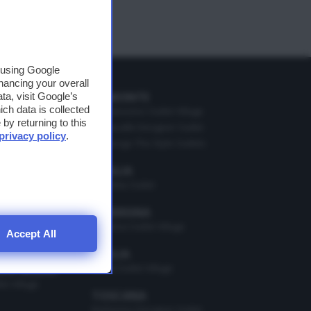
, using Google
hancing your overall
PIEMONTE
a, visit Google’s
ich data is collected
o Village
Mondovicino Outlet Village
by returning to this
Serravalle Designer Outlet
privacy policy
.
Vicolungo The Style Outlets
i
illage
ner Outlet
PUGLIA
Molfetta Outlet
MAGNA
he Style Outlets
SARDEGNA
Sardinia Outlet Village
Accept All
Lifestyle Village
SICILIA
Sicilia Outlet Village
ZIA GIULIA
t Village
TOSCANA
Barberino Designer Outlet