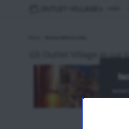
OUTLET-VILLAGE
.it
HOME
>
Home
Marina Militare Kids
Gli Outlet Village in cui t
Isc
Iscrivit
N