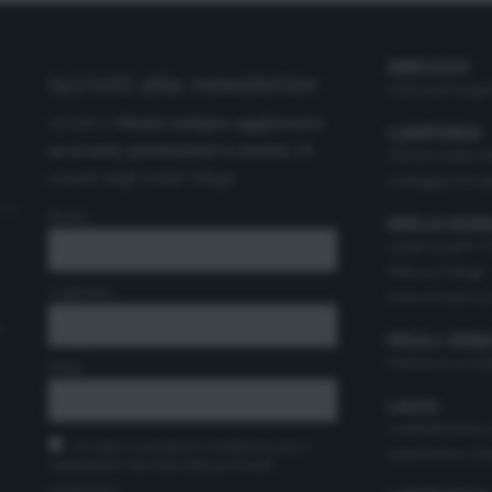
ABRUZZO
Iscriviti alla newsletter
Città Sant'Angel
Iscriviti e
rimani sempre aggiornato
CAMPANIA
su sconti, promozioni e novità
dal
Cilento Outlet V
mondo degli Outlet Village.
La Reggia Desig
Nome
EMILIA RO
Castel Guelfo T
Fidenza Village
Cognome
Perle di Faenza 
t
FRIULI-VENE
Palmanova Outle
Email
LAZIO
Castel Romano 
Ho letto e accetto le condizioni per il
Valmontone Out
trattamento dei miei dati personali