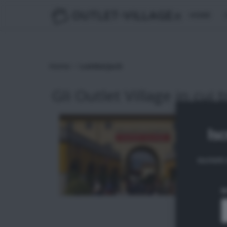
OUTLET-VILLAGE
.it
HOME
>
Home
Lumberjack
Gli Outlet Village in cui t
Isc
Iscrivit
N