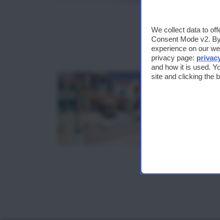
We collect data to of
Consent Mode v2. By a
experience on our web
privacy page:
privac
and how it is used. Y
site and clicking the