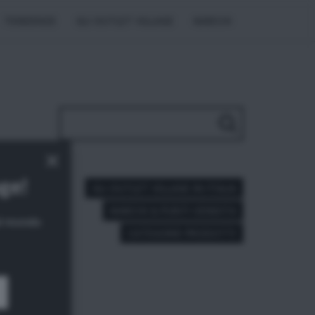
TENDENZE
GLI OUTLET VILLAGE
MARCHI
×
age!
GLI OUTLET VILLAGE IN ITALIA
MARCHI & PUNTI VENDITA
dal mondo
CATEGORIE PRODOTTI
 di
na
 trova
Share