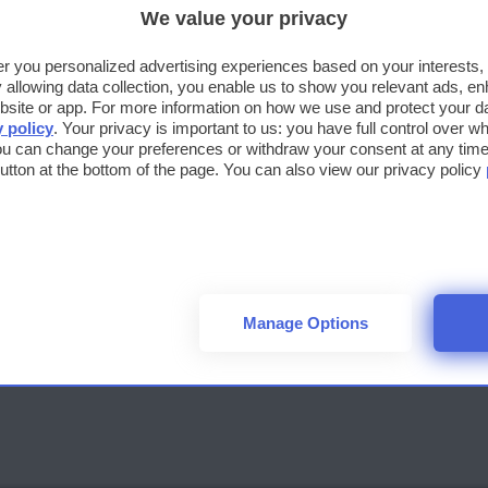
città di Mantova, vicinissimo all’uscita Mantova Sud dell’A22 (auto
We value your privacy
del Brennero), una delle principali vie di collegamento tra Italia ed
fer you personalized advertising experiences based on your interests
Europa.
llowing data collection, you enable us to show you relevant ads, en
site or app. For more information on how we use and protect your dat
y policy
. Your privacy is important to us: you have full control over wh
ou can change your preferences or withdraw your consent at any time 
Valmontone Outlet Village
 button at the bottom of the page. You can also view our privacy policy
LAZIO
ROMA
L’Outlet Village Valmontone è la città dello shopping tra le più
importanti del Lazio e del centro Italia. Situato nel territorio del
di Valmontone, l’outlet sorge a circa 40 km da Roma, nella zona d
Manage Options
Colline Romane, all’interno del Polo Turistico Integrato di Roma-
Valmontone.