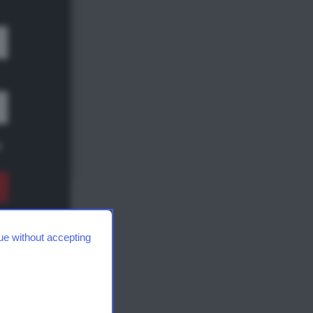
e,
ale
Bari,
i
.
Share
e,
ue without accepting
tati
ida