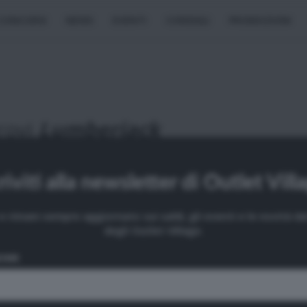
CONCORSI
NEWS
EVENTI
CONSIGLI
PROMOZIONI
rovi
Lumberjack
Franciacorta Outlet Village, Rodengo
Saiano
riviti alla newsletter di Outlet Vill
BRESCIA
LOMBARDIA
i e rimani sempre aggiornato sui saldi, gli eventi e le novità 
L’Outlet Village Franciacorta sorge a Rodengo Saiano, in provincia
degli Outlet Village.
Brescia. Immerso nel magnifico paesaggio della Franciacorta, zo
OME
lombarda celebre per la produzione di spumante, l’Outlet Village si
a più o meno a metà strada tra la città di Brescia e il Lago d’Iseo.