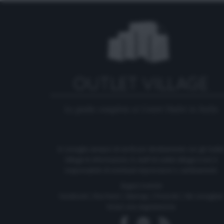
La guida completa ai Centri Outlet in Italia
Si consiglia sempre di verificare direttamente con gli Outle
Village le informazioni, lo staff di outlet-village.it non è
responsabile di eventuali imprecisioni o cambiamenti.
Seguici tramite
Facebook
|
Rss Feed
|
Sitemap
|
Press kit
|
Siti consigliati
Inviaci una segnalazione