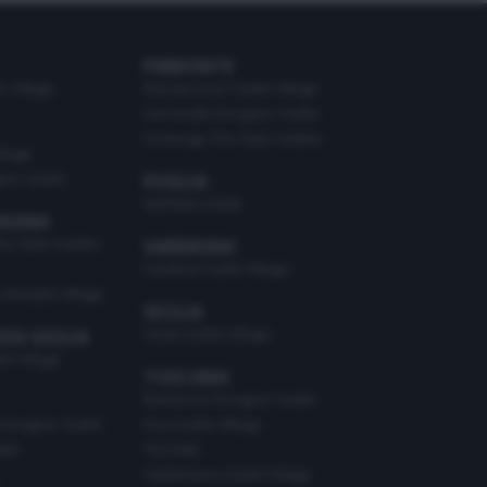
PIEMONTE
o Village
Mondovicino Outlet Village
Serravalle Designer Outlet
Vicolungo The Style Outlets
illage
ner Outlet
PUGLIA
Molfetta Outlet
MAGNA
he Style Outlets
SARDEGNA
Sardinia Outlet Village
Lifestyle Village
SICILIA
Sicilia Outlet Village
ZIA GIULIA
t Village
TOSCANA
Barberino Designer Outlet
Designer Outlet
Pisa Outlet Village
let
The Mall
Valdichiana Outlet Village