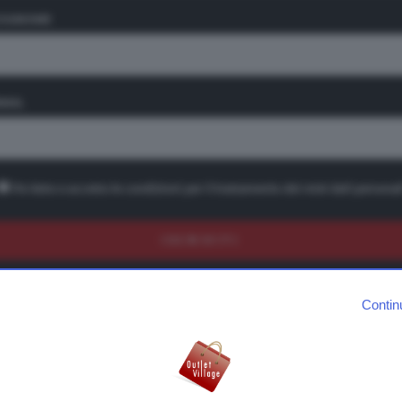
OGNOME
Fashion District Molfetta Outlet Villag
Bari
MAIL
BARI
PUGLIA
L’Outlet Village di Molfetta è la cittadella dello shopping tra le più
importanti della Puglia e del sud Italia. Situato lungo la Strada Stat
Adriatica, sorge nei pressi della città di Molfetta e a soli 20 km da 
Ho letto e accetto le condizioni per il trattamento dei miei dati personal
vicinissimo alle rinomate coste pugliesi e alle bellezze della Murgia
Fashion District Mantova Outlet Villag
Bagnolo San Vito
Contin
LOMBARDIA
MANTOVA
L’Outlet Village di Mantova è il villaggio dello shopping tra i più visi
nel nord Italia. Si trova a Bagnolo San Vito, nei pressi della splend