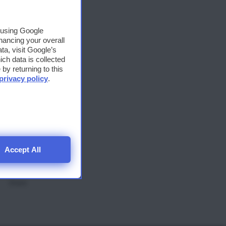
strada
, using Google
hancing your overall
Share
a, visit Google’s
ich data is collected
by returning to this
privacy policy
.
 Comune
elle
Accept All
Share