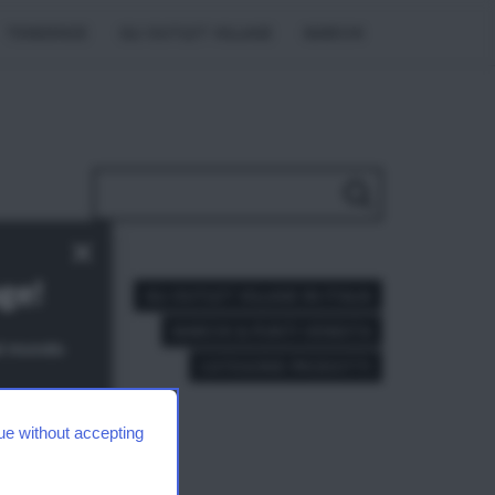
TENDENZE
GLI OUTLET VILLAGE
MARCHI
×
e,
age!
GLI OUTLET VILLAGE IN ITALIA
MARCHI & PUNTI VENDITA
dal mondo
CATEGORIE PRODOTTI
tati
ida
strada
ue without accepting