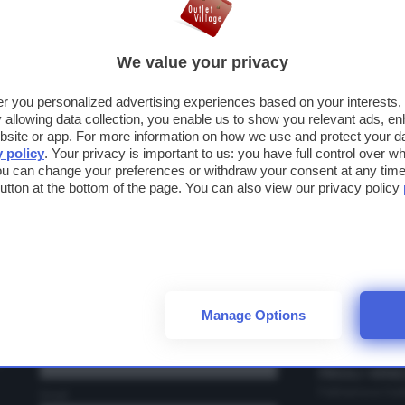
OGNOME
We value your privacy
fer you personalized advertising experiences based on your interests
MAIL
llowing data collection, you enable us to show you relevant ads, en
site or app. For more information on how we use and protect your dat
ABRUZZO
y policy
. Your privacy is important to us: you have full control over wh
Iscriviti alla newsletter
Città Sant'Angel
ou can change your preferences or withdraw your consent at any time 
 button at the bottom of the page. You can also view our privacy policy
Ho letto e accetto le condizioni per il trattamento dei miei dati personal
Iscriviti e
rimani sempre aggiornato
CAMPANIA
su sconti, promozioni e novità
dal
Cilento Outlet V
mondo degli Outlet Village.
La Reggia Desig
Nome
EMILIA RO
Castel Guelfo T
Manage Options
Fidenza Village
Cognome
Perle di Faenza 
t
FRIULI-VENE
Palmanova Outle
Email