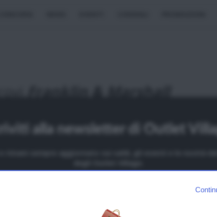
CONCORSI
NEWS
EVENTI
CONSIGLI
PROMOZIONI
rovi
Franklin & Marshall
Fashion District Mantova Outlet Villag
Bagnolo San Vito
riviti alla newsletter di Outlet Vill
LOMBARDIA
MANTOVA
i e rimani sempre aggiornato sui saldi, gli eventi e le novità 
L’Outlet Village di Mantova è il villaggio dello shopping tra i più visi
degli Outlet Village.
nel nord Italia. Si trova a Bagnolo San Vito, nei pressi della splend
OME
città di Mantova, vicinissimo all’uscita Mantova Sud dell’A22 (auto
Contin
del Brennero), una delle principali vie di collegamento tra Italia ed
Europa.