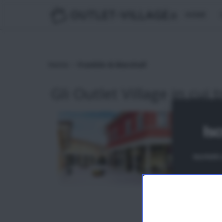
OUTLET-VILLAGE
.it
HOME
>
Home
Franklin & Marshall
Gli Outlet Village in cui t
Isc
Iscrivit
N