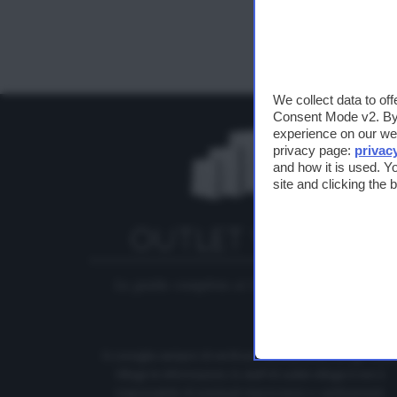
C
We collect data to of
E
Consent Mode v2. By a
experience on our web
privacy page:
privac
and how it is used. Y
site and clicking the
La guida completa ai Centri Outlet in Italia
Si consiglia sempre di verificare direttamente con gli Outle
Village le informazioni, lo staff di outlet-village.it non è
responsabile di eventuali imprecisioni o cambiamenti.