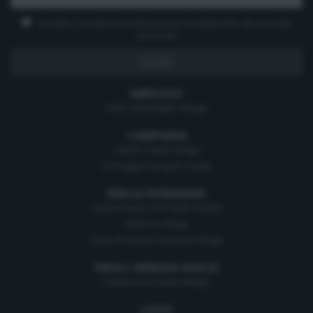
Ho letto e accetto le condizioni per il trattamento dei miei dati
personali
ABRUZZO
Città Sant'Angelo Village
CAMPANIA
Cilento Outlet Village
La Reggia Designer Outlet
EMILIA ROMAGNA
Castel Guelfo The Style Outlets
Fidenza Village
Perle di Faenza Lifestyle Village
FRIULI-VENEZIA GIULIA
Palmanova Outlet Village
LAZIO