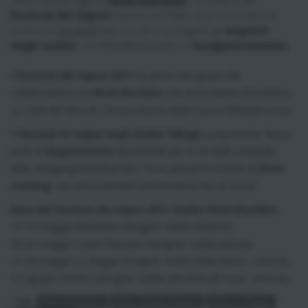
della catena inglese
McArthurGlen
. L’iniziativa del
Festival dei Sapori
nasce con l’idea di promuovere la
cucina e i
prodotti
tipici locali e coniugare gli
acquisti
negli outlet
con l’intrattenimento e l’
enogastronomia
.
Il
Festival dei Sapori 2011
ha preso vita grazie alla
collaborazione tra
McArthurGlen
e le associazioni
Streetfood,
La Città del Bio
e la
Conservatoria delle Cucine Mediterranee
.
Il
Festival fa tappa negli Outlet Village
, proponendo diversi
punti di
degustazione
disseminati per le vie delle cittadelle
dello shopping McArthurGlen. Sono previsti momenti di
show
cooking,
con entusiasmanti performance live di cucina.
Date del Festival dei Sapori 2011 Outlet McArthurGlen:
13-15 maggio Barberino Designer Outlet (Firenze)
20-22 maggio Castel Romano Designer Outlet (Roma)
27-29 maggio La Reggia Designer Outlet (Marcianise, Caserta)
3-5 giugno Veneto Designer Outlet (Noventa di Piave, Venezia)
Tags:
News Barberino
News Castelo Romano
News La Reggia