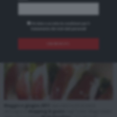
negli Outlet Village
McArthurGlen
Ho letto e accetto le condizioni per il
trattamento dei miei dati personali
Maggio e giugno 2011
: due mesi ricchi di eventi
all’insegna di
shopping & gusto
negli Outlet Village italiani