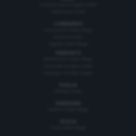
Castel Romano Designer Outlet
Valmontone Outlet
LOMBARDIA
Franciacorta Outlet Village
Mantova Outlet
Segrate Outlet Village
PIEMONTE
Mondovicino Outlet Village
Serravalle Designer Outlet
Vicolungo The Style Outlets
PUGLIA
Molfetta Outlet
SARDEGNA
Sardinia Outlet Village
SICILIA
Sicilia Outlet Village