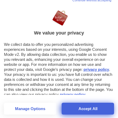
Continue without accepting
Si consiglia sempre di verificare direttamente con gli Outlet Village le
informazioni, lo staff di outlet-village.it non è responsabile di eventuali
We value your privacy
imprecisioni o cambiamenti.
Seguici tramite
We collect data to offer you personalized advertising
Facebook
|
Rss Feed
|
Sitemap
|
Press kit
|
Siti consigliati
Inviaci una
experiences based on your interests, using Google Consent
segnalazione
Mode v2. By allowing data collection, you enable us to show
you relevant ads, enhancing your overall experience on our
website or app. For more information on how we use and
protect your data, visit Google’s privacy page:
privacy policy
.
Iscriviti alla newsletter
Your privacy is important to us: you have full control over which
data is collected and how it is used. You can change your
Iscriviti e
rimani sempre aggiornato su sconti, promozioni
preferences or withdraw your consent at any time by returning
e novità
dal mondo degli Outlet Village.
to this site and clicking the button at the bottom of the page. You
can also view our privacy policy
privacy policy
.
Nome
Manage Options
Accept All
Cognome