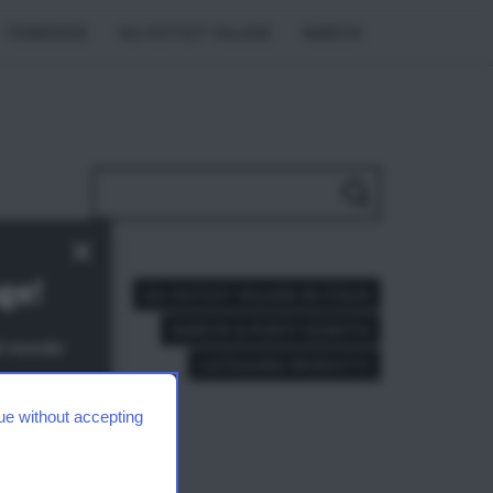
TENDENZE
GLI OUTLET VILLAGE
MARCHI
×
age!
GLI OUTLET VILLAGE IN ITALIA
MARCHI & PUNTI VENDITA
dal mondo
CATEGORIE PRODOTTI
 di
na
ue without accepting
 trova
Share