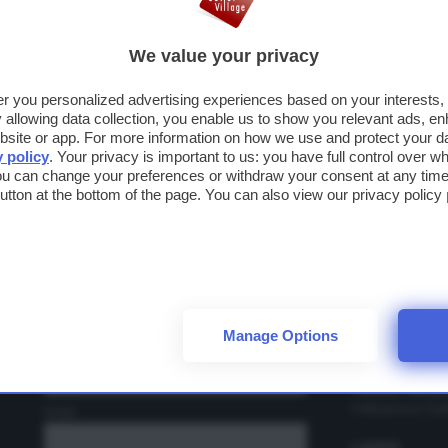
OGNOME
We value your privacy
fer you personalized advertising experiences based on your interests
MAIL
llowing data collection, you enable us to show you relevant ads, en
ABRUZZO
site or app. For more information on how we use and protect your dat
Iscriviti alla newsletter
y policy
. Your privacy is important to us: you have full control over wh
Città Sant'Angel
ou can change your preferences or withdraw your consent at any time 
Iscriviti e
rimani sempre aggiornato
 button at the bottom of the page. You can also view our privacy policy
CAMPANIA
Ho letto e accetto le condizioni per il trattamento dei miei dati personal
su sconti, promozioni e novità
dal
Cilento Outlet V
mondo degli Outlet Village.
La Reggia Desig
Nome
EMILIA RO
Castel Guelfo T
Fidenza Village
Manage Options
Cognome
Perle di Faenza 
t
FRIULI-VENE
Palmanova Outle
Email