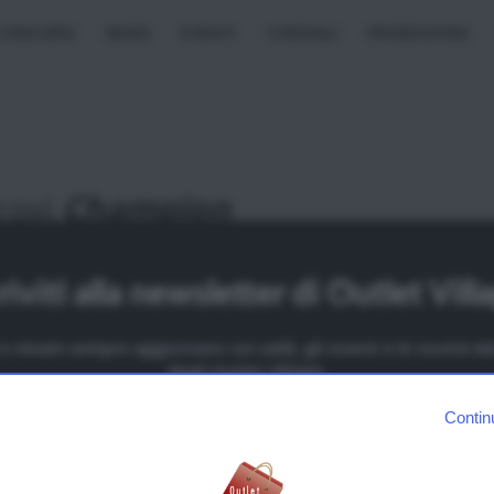
CONCORSI
NEWS
EVENTI
CONSIGLI
PROMOZIONI
rovi
Champion
Franciacorta Outlet Village, Rodengo
Saiano
riviti alla newsletter di Outlet Vill
BRESCIA
LOMBARDIA
i e rimani sempre aggiornato sui saldi, gli eventi e le novità 
L’Outlet Village Franciacorta sorge a Rodengo Saiano, in provincia
degli Outlet Village.
Brescia. Immerso nel magnifico paesaggio della Franciacorta, zo
OME
Contin
lombarda celebre per la produzione di spumante, l’Outlet Village si
a più o meno a metà strada tra la città di Brescia e il Lago d’Iseo.