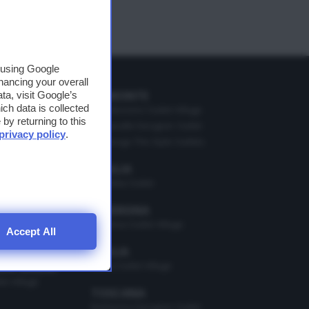
, using Google
hancing your overall
PIEMONTE
a, visit Google’s
ich data is collected
o Village
Mondovicino Outlet Village
by returning to this
Serravalle Designer Outlet
privacy policy
.
Vicolungo The Style Outlets
i
illage
ner Outlet
PUGLIA
Molfetta Outlet
MAGNA
he Style Outlets
SARDEGNA
Sardinia Outlet Village
Accept All
Lifestyle Village
SICILIA
Sicilia Outlet Village
ZIA GIULIA
t Village
TOSCANA
Barberino Designer Outlet