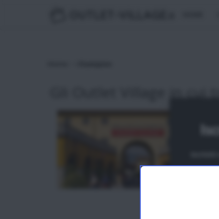
OUTLET-VILLAGE
.it
HOME
>
Home
Champion
Gli Outlet Village in cui t
Isc
Iscrivit
N