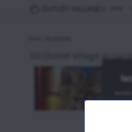
OUTLET-VILLAGE
.it
HOME
>
Home
Brooksfield
Gli Outlet Village in cui t
Isc
Iscrivit
N