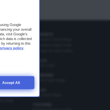
, using Google
hancing your overall
PIEMONTE
a, visit Google’s
ich data is collected
o Village
Mondovicino Outlet Village
by returning to this
Serravalle Designer Outlet
privacy policy
.
Vicolungo The Style Outlets
i
illage
ner Outlet
PUGLIA
Molfetta Outlet
MAGNA
he Style Outlets
SARDEGNA
Sardinia Outlet Village
Accept All
Lifestyle Village
SICILIA
Sicilia Outlet Village
ZIA GIULIA
t Village
TOSCANA
Barberino Designer Outlet