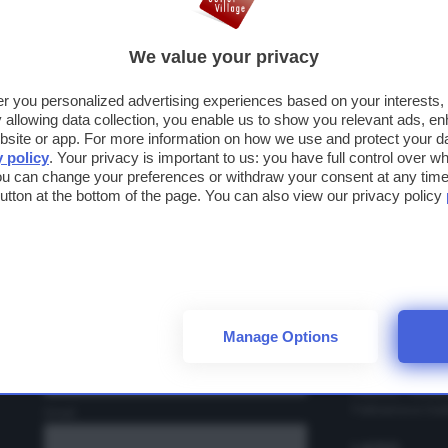
OGNOME
We value your privacy
fer you personalized advertising experiences based on your interests
MAIL
llowing data collection, you enable us to show you relevant ads, en
ABRUZZO
site or app. For more information on how we use and protect your dat
Iscriviti alla newsletter
y policy
. Your privacy is important to us: you have full control over wh
Città Sant'Angel
ou can change your preferences or withdraw your consent at any time 
Iscriviti e
rimani sempre aggiornato
 button at the bottom of the page. You can also view our privacy policy
CAMPANIA
Ho letto e accetto le condizioni per il trattamento dei miei dati personal
su sconti, promozioni e novità
dal
Cilento Outlet V
mondo degli Outlet Village.
La Reggia Desig
Nome
EMILIA RO
Castel Guelfo T
Fidenza Village
Manage Options
Cognome
Perle di Faenza 
t
FRIULI-VENE
Palmanova Outle
Email