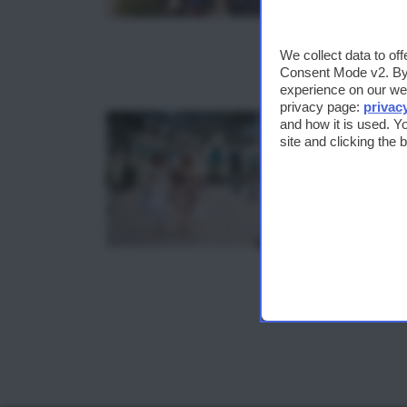
We collect data to of
Consent Mode v2. By a
experience on our web
privacy page:
privac
and how it is used. Y
site and clicking the