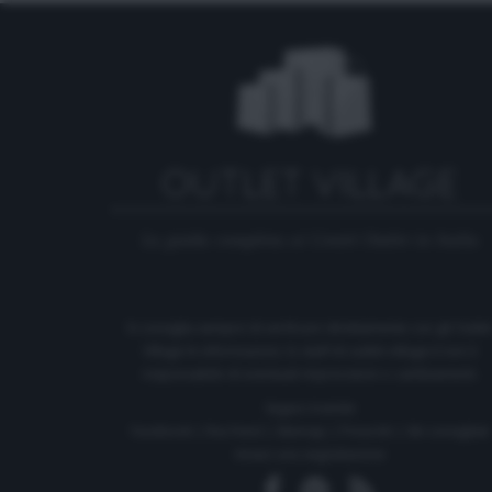
La guida completa ai Centri Outlet in Italia
Si consiglia sempre di verificare direttamente con gli Outle
Village le informazioni, lo staff di outlet-village.it non è
responsabile di eventuali imprecisioni o cambiamenti.
Seguici tramite
Facebook
|
Rss Feed
|
Sitemap
|
Press kit
|
Siti consigliati
Inviaci una segnalazione