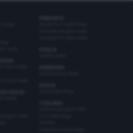
PIEMONTE
o Village
Mondovicino Outlet Village
Serravalle Designer Outlet
Vicolungo The Style Outlets
illage
ner Outlet
PUGLIA
Molfetta Outlet
MAGNA
he Style Outlets
SARDEGNA
Sardinia Outlet Village
Lifestyle Village
SICILIA
Sicilia Outlet Village
ZIA GIULIA
t Village
TOSCANA
Barberino Designer Outlet
Designer Outlet
Pisa Outlet Village
let
The Mall
Valdichiana Outlet Village