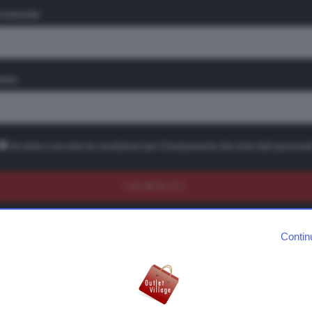
OGNOME
Mondovicino Outlet Village, Mondovì,
Cuneo
MAIL
CUNEO
PIEMONTE
L’Outlet Village Mondovicino a Mondovì è il borgo dello shopping 
qualità nella provincia di Cuneo. Facilmente raggiungibile dall’Auto
A6, l’outlet Mondovicino vanta una posizione strategica, al crocevi
Ho letto e accetto le condizioni per il trattamento dei miei dati personal
le Langhe piemontesi, le Alpi marittime e la riviera ligure.
Franciacorta Outlet Village, Rodengo
Saiano
Contin
BRESCIA
LOMBARDIA
L’Outlet Village Franciacorta sorge a Rodengo Saiano, in provincia
Brescia. Immerso nel magnifico paesaggio della Franciacorta, zo