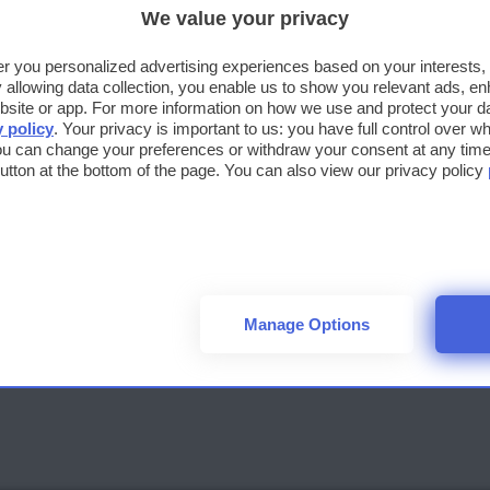
lombarda celebre per la produzione di spumante, l’Outlet Village si
We value your privacy
a più o meno a metà strada tra la città di Brescia e il Lago d’Iseo.
fer you personalized advertising experiences based on your interests
llowing data collection, you enable us to show you relevant ads, en
site or app. For more information on how we use and protect your dat
y policy
. Your privacy is important to us: you have full control over wh
Serravalle Designer Outlet Village,
ou can change your preferences or withdraw your consent at any time 
Alessandria
 button at the bottom of the page. You can also view our privacy policy
ALESSANDRIA
PIEMONTE
Noto come l’Outlet Village Serravalle, questo Designer Outlet è u
grande villaggio dello shopping nei pressi di Serravalle Scrivia. Sor
le pendici dell’Appennino Ligure e l’inizio della pianura padana, i
Manage Options
nelle Colline dei Gavi. Situato in provincia di Alessandria, è facilme
raggiungibile anche da Genova.