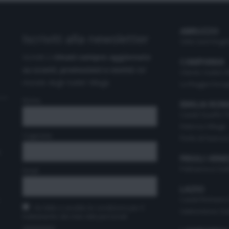
ABRUZZO
Iscriviti alla newsletter
Città Sant'Angel
Iscriviti e
rimani sempre aggiornato
CAMPANIA
su sconti, promozioni e novità
dal
Cilento Outlet V
mondo degli Outlet Village.
La Reggia Desig
Nome
EMILIA RO
Castel Guelfo T
Fidenza Village
Cognome
Perle di Faenza 
t
FRIULI-VENE
Palmanova Outle
Email
LAZIO
Castel Romano 
Ho letto e accetto le condizioni per il
Valmontone Out
trattamento dei miei dati personali