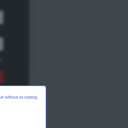
di
strada
a tra
i
Share
ue without accepting
 di
na