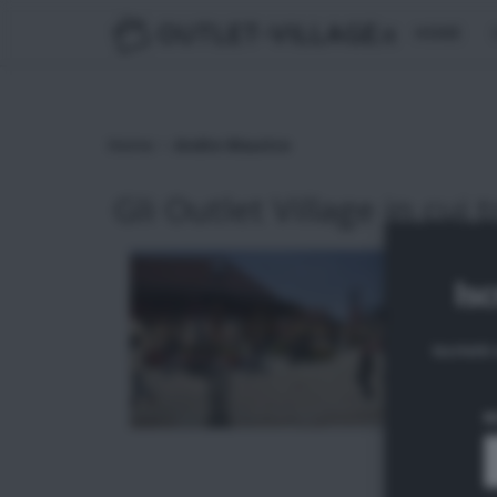
OUTLET-VILLAGE
.it
HOME
>
Home
Andre Maurice
Gli Outlet Village in cui t
Isc
Iscrivit
N