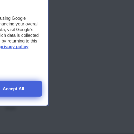
 trova
, using Google
Share
hancing your overall
a, visit Google’s
ich data is collected
by returning to this
privacy policy
.
n
ge tra
mmerso
Accept All
nte
Share