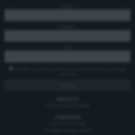
Nome
Cognome
Email
Ho letto e accetto le condizioni per il trattamento dei miei dati
personali
ABRUZZO
Città Sant'Angelo Village
CAMPANIA
Cilento Outlet Village
La Reggia Designer Outlet