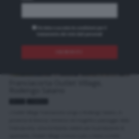
7 Camicie
Ho letto e accetto le condizioni per il
trattamento dei miei dati personali
Franciacorta Outlet Village,
Rodengo Saiano
BRESCIA
LOMBARDIA
L’Outlet Village Franciacorta sorge a Rodengo Saiano, in
provincia di Brescia. Immerso nel magnifico paesaggio della
Franciacorta, zona lombarda celebre per la produzione di
spumante, l’Outlet Village si trova a più o meno a metà