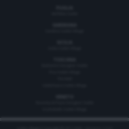
PUGLIA
Molfetta Outlet
SARDEGNA
Sardinia Outlet Village
SICILIA
Sicilia Outlet Village
TOSCANA
Barberino Designer Outlet
Pisa Outlet Village
The Mall
Valdichiana Outlet Village
VENETO
Noventa di Piave Designer Outlet
Occhiobello Outlet Village
outlet-village.it Copyright © 2011-2026 - Versione 1.2.0.0