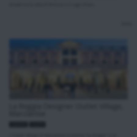
strada tra la città di Brescia e il Lago d’Iseo.
Share
La Reggia Designer Outlet Village,
Marcianise
CAMPANIA
CASERTA
L’Outlet Village di Marcianise (Caserta) “la Reggia” è un