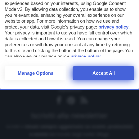
experiences based on your interests, using Google Consent
Mode v2. By allowing data collection, you enable us to show
you relevant ads, enhancing your overall experience on our
website or app. For more information on how we use and
La guida completa ai Centri Outlet in Italia
protect your data, visit Google’s privacy page:
privacy policy
.
Your privacy is important to us: you have full control over which
data is collected and how it is used. You can change your
preferences or withdraw your consent at any time by returning
to this site and clicking the button at the bottom of the page. You
Si consiglia sempre di verificare direttamente con gli Outlet Village le
can also view our privacy policy
privacy policy
.
informazioni, lo staff di outlet-village.it non è responsabile di eventuali
imprecisioni o cambiamenti.
Manage Options
Accept All
Seguici tramite
Facebook
|
Rss Feed
|
Sitemap
|
Press kit
|
Siti consigliati
Inviaci una
segnalazione
Iscriviti alla newsletter
Iscriviti e
rimani sempre aggiornato su sconti, promozioni
e novità
dal mondo degli Outlet Village.