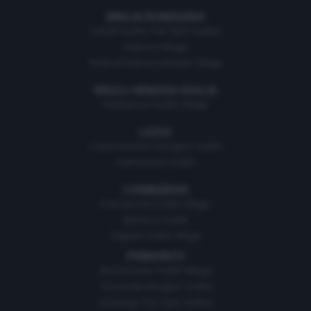
EMILIA ROMAGNA
Castel Guelfo The Style Outlets
Fidenza Village
Perle di Faenza Lifestyle Village
FRIULI-VENEZIA GIULIA
Palmanova Outlet Village
LAZIO
Castel Romano Designer Outlet
Valmontone Outlet
LOMBARDIA
Franciacorta Outlet Village
Mantova Outlet
Segrate Outlet Village
PIEMONTE
Mondovicino Outlet Village
Serravalle Designer Outlet
Vicolungo The Style Outlets